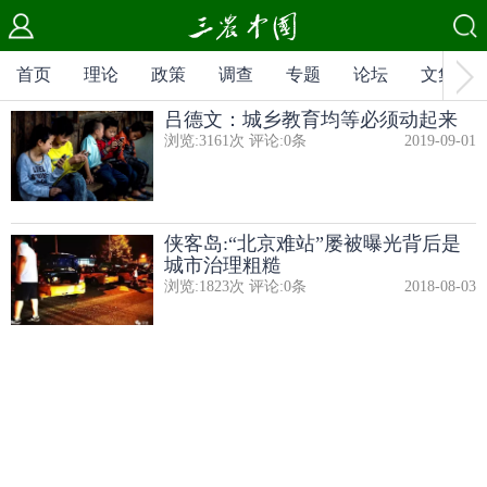
当前位置：$GuideFidStr
首页
理论
政策
调查
专题
论坛
文集
吕德文：城乡教育均等必须动起来
浏览:
3161
次 评论:
0
条
2019-09-01
侠客岛:“北京难站”屡被曝光背后是
城市治理粗糙
浏览:
1823
次 评论:
0
条
2018-08-03